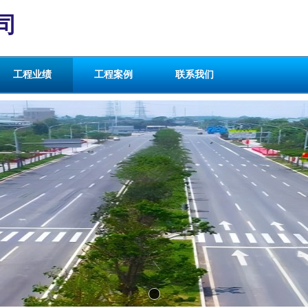
司
工程业绩
工程案例
联系我们